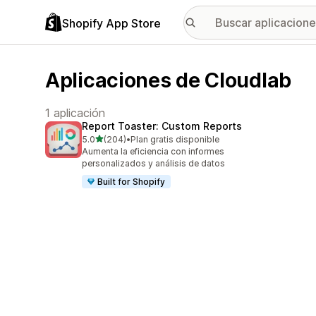
Shopify App Store
Aplicaciones de Cloudlab
1 aplicación
Report Toaster: Custom Reports
de 5 estrellas
5.0
(204)
•
Plan gratis disponible
204 reseñas en total
Aumenta la eficiencia con informes
personalizados y análisis de datos
Built for Shopify