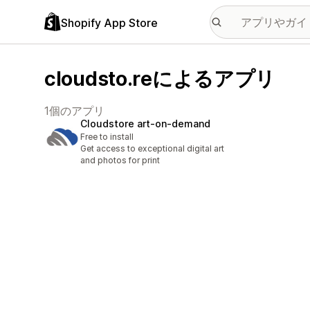
Shopify App Store
cloudsto.reによるアプリ
1個のアプリ
Cloudstore art‑on‑demand
Free to install
Get access to exceptional digital art
and photos for print