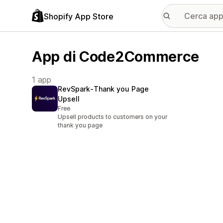
Shopify App Store
App di Code2Commerce
1 app
RevSpark‑Thank you Page
Upsell
Free
Upsell products to customers on your
thank you page