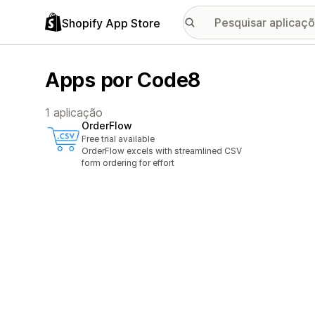
Shopify App Store
Apps por Code8
1 aplicação
OrderFlow
Free trial available
OrderFlow excels with streamlined CSV
form ordering for effort