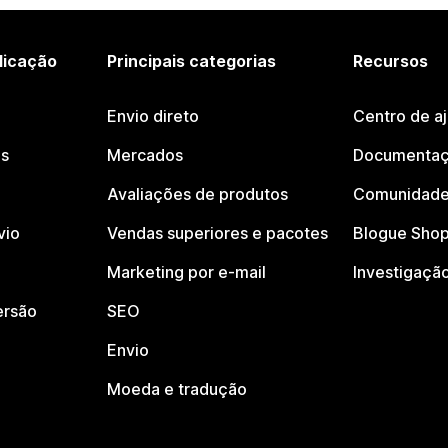
licação
Principais categorias
Recursos
Envio direto
Centro de a
os
Mercados
Documentaç
Avaliações de produtos
Comunidade
vio
Vendas superiores e pacotes
Blogue Shop
Marketing por e-mail
Investigaçã
ersão
SEO
Envio
Moeda e tradução