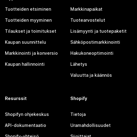
Tuotteiden etsiminen
Markkinapaikat
Tuotteiden myyminen
Tuotearvostelut
Tilaukset ja toimitukset
Lisämyynti ja tuotepaketit
Kaupan suunnittelu
Sähköpostimarkkinointi
Markkinointi ja konversio
Hakukoneoptimointi
Kaupan hallinnointi
Lähetys
Valuutta ja käännös
Resurssit
Shopify
Shopifyn ohjekeskus
Tietoja
API-dokumentaatio
Uramahdollisuudet
Shopify-yhteisö
Sijoittajat