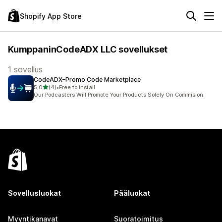
Shopify App Store
KumppaninCodeADX LLC sovellukset
1 sovellus
CodeADX–Promo Code Marketplace
/ 5 tähteä
5,0
(4)
•
Free to install
4 arvostelua yhteensä
Our Podcasters Will Promote Your Products Solely On Commision.
Sovellusluokat
Pääluokat
Myyntikanavat
Suoratoimitus