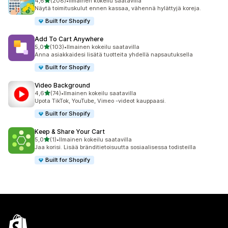
/ 5 tähteä
4,6
(208)
•
Ilmainen kokeilu saatavilla
208 arvostelua yhteensä
Näytä toimituskulut ennen kassaa, vähennä hylättyjä koreja.
Built for Shopify
Add To Cart Anywhere
/ 5 tähteä
5,0
(103)
•
Ilmainen kokeilu saatavilla
103 arvostelua yhteensä
Anna asiakkaidesi lisätä tuotteita yhdellä napsautuksella
Built for Shopify
Video Background
/ 5 tähteä
4,6
(74)
•
Ilmainen kokeilu saatavilla
74 arvostelua yhteensä
Upota TikTok, YouTube, Vimeo -videot kauppaasi.
Built for Shopify
Keep & Share Your Cart
/ 5 tähteä
5,0
(1)
•
Ilmainen kokeilu saatavilla
1 arvostelua yhteensä
Jaa korisi. Lisää bränditietoisuutta sosiaalisessa todisteilla
Built for Shopify