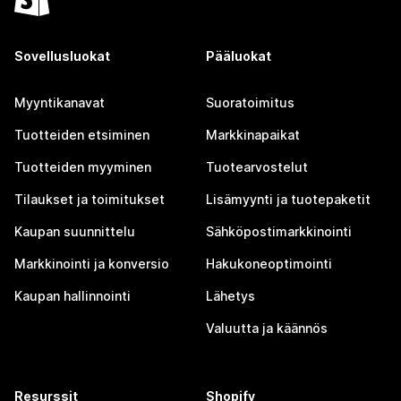
Sovellusluokat
Pääluokat
Myyntikanavat
Suoratoimitus
Tuotteiden etsiminen
Markkinapaikat
Tuotteiden myyminen
Tuotearvostelut
Tilaukset ja toimitukset
Lisämyynti ja tuotepaketit
Kaupan suunnittelu
Sähköpostimarkkinointi
Markkinointi ja konversio
Hakukoneoptimointi
Kaupan hallinnointi
Lähetys
Valuutta ja käännös
Resurssit
Shopify