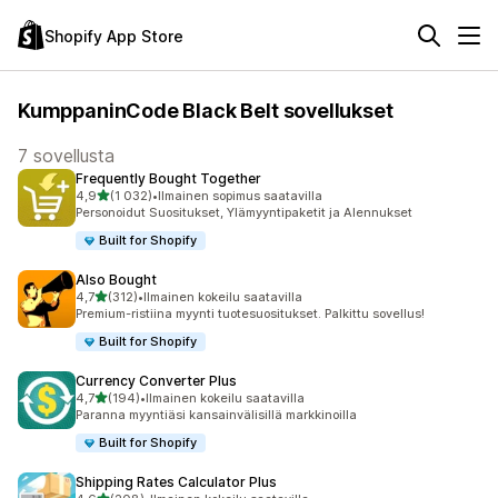
Shopify App Store
KumppaninCode Black Belt sovellukset
7 sovellusta
Frequently Bought Together
/ 5 tähteä
4,9
(1 032)
•
Ilmainen sopimus saatavilla
1032 arvostelua yhteensä
Personoidut Suositukset, Ylämyyntipaketit ja Alennukset
Built for Shopify
Also Bought
/ 5 tähteä
4,7
(312)
•
Ilmainen kokeilu saatavilla
312 arvostelua yhteensä
Premium-ristiina myynti tuotesuositukset. Palkittu sovellus!
Built for Shopify
Currency Converter Plus
/ 5 tähteä
4,7
(194)
•
Ilmainen kokeilu saatavilla
194 arvostelua yhteensä
Paranna myyntiäsi kansainvälisillä markkinoilla
Built for Shopify
Shipping Rates Calculator Plus