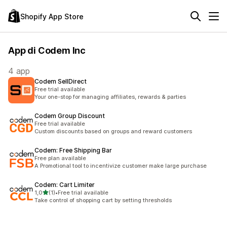
Shopify App Store
App di Codem Inc
4 app
Codem SellDirect
Free trial available
Your one-stop for managing affiliates, rewards & parties
Codem Group Discount
Free trial available
Custom discounts based on groups and reward customers
Codem: Free Shipping Bar
Free plan available
A Promotional tool to incentivize customer make large purchase
Codem: Cart Limiter
stelle su 5
1,0
(1)
•
Free trial available
1 recensioni totali
Take control of shopping cart by setting thresholds