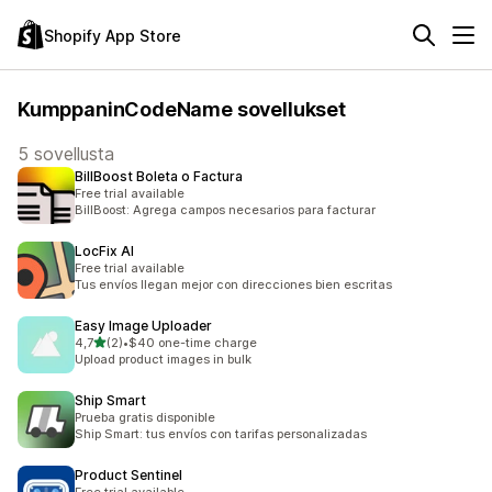
Shopify App Store
KumppaninCodeName sovellukset
5 sovellusta
BillBoost Boleta o Factura
Free trial available
BillBoost: Agrega campos necesarios para facturar
LocFix AI
Free trial available
Tus envíos llegan mejor con direcciones bien escritas
Easy Image Uploader
/ 5 tähteä
4,7
(2)
•
$40 one-time charge
2 arvostelua yhteensä
Upload product images in bulk
Ship Smart
Prueba gratis disponible
Ship Smart: tus envíos con tarifas personalizadas
Product Sentinel