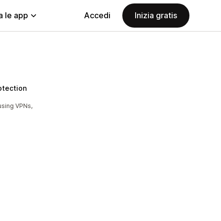
a le app
Accedi
Inizia gratis
otection
using VPNs,