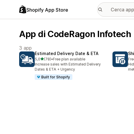
Shopify App Store
App di CodeRagon Infotech
3 app
Estimated Delivery Date & ETA
Sh
stelle su 5
5,0
(78)
•
Free plan available
Fre
78 recensioni totali
Increase sales with Estimated Delivery
Hid
Dates & ETA + Urgency
met
Built for Shopify