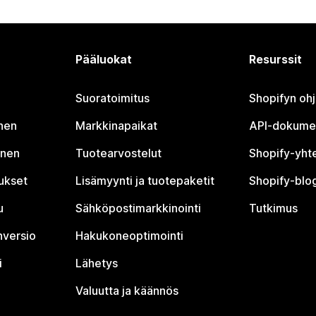
Pääluokat
Resurssit
Suoratoimitus
Shopifyn oh
nen
Markkinapaikat
API-dokume
inen
Tuotearvostelut
Shopify-yht
tukset
Lisämyynti ja tuotepaketit
Shopify-blog
u
Sähköpostimarkkinointi
Tutkimus
nversio
Hakukoneoptimointi
i
Lähetys
Valuutta ja käännös