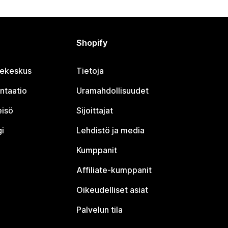
Shopify
jekeskus
Tietoja
ntaatio
Uramahdollisuudet
eisö
Sijoittajat
i
Lehdistö ja media
Kumppanit
Affiliate-kumppanit
Oikeudelliset asiat
Palvelun tila