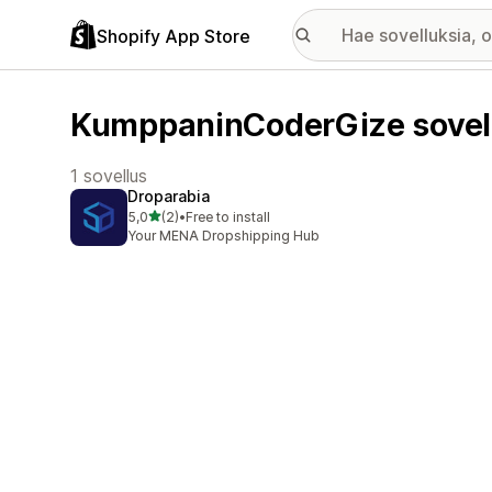
Shopify App Store
KumppaninCoderGize sovel
1 sovellus
Droparabia
/ 5 tähteä
5,0
(2)
•
Free to install
2 arvostelua yhteensä
Your MENA Dropshipping Hub