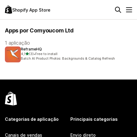
Shopify App Store
Apps por Comyoucom Ltd
1 aplicação
ReframeHQ
de 5 estrelas
4,1
(3)
•
Free to install
3 total de avaliações
Batch AI Product Photos: Backgrounds & Catalog Refresh
Categorias de aplicação
Principais categorias
Canais de vendas
Envio direto