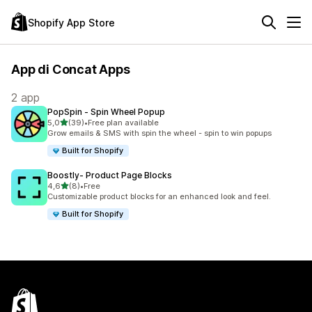
Shopify App Store
App di Concat Apps
2 app
PopSpin ‑ Spin Wheel Popup
stelle su 5
5,0
(39)
•
Free plan available
39 recensioni totali
Grow emails & SMS with spin the wheel - spin to win popups
Built for Shopify
Boostly‑ Product Page Blocks
stelle su 5
4,6
(8)
•
Free
8 recensioni totali
Customizable product blocks for an enhanced look and feel.
Built for Shopify