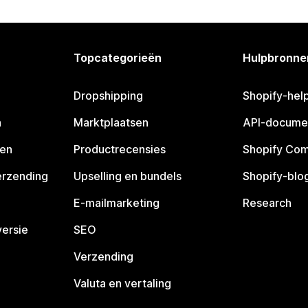
Topcategorieën
Hulpbronne
Dropshipping
Shopify-hel
n
Marktplaatsen
API-docume
pen
Productrecensies
Shopify Co
erzending
Upselling en bundels
Shopify-blo
E-mailmarketing
Research
ersie
SEO
Verzending
Valuta en vertaling