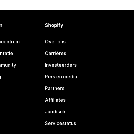
n
Shopify
pcentrum
Over ons
ntatie
Carrières
mmunity
Investeerders
g
Pers en media
Partners
Affiliates
Juridisch
Servicestatus