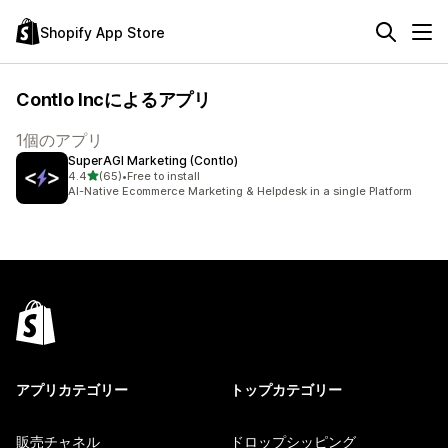
Shopify App Store
Contlo Incによるアプリ
1個のアプリ
SuperAGI Marketing (Contlo)
5つ星中
4.4
(65)
•
Free to install
合計レビュー数：65件
AI-Native Ecommerce Marketing & Helpdesk in a single Platform
アプリカテゴリー
トップカテゴリー
販売チャネル
ドロップシッピング