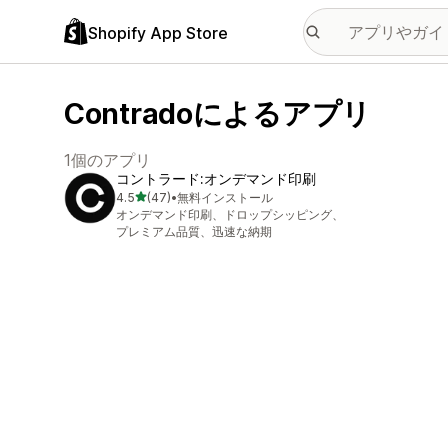
Shopify App Store
Contradoによるアプリ
1個のアプリ
コントラード:オンデマンド印刷
5つ星中
4.5
(47)
•
無料インストール
合計レビュー数：47件
オンデマンド印刷、ドロップシッピング、
プレミアム品質、迅速な納期