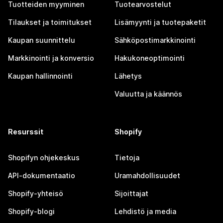
Tuotteiden myyminen
Tuotearvostelut
Tilaukset ja toimitukset
Lisämyynti ja tuotepaketit
Kaupan suunnittelu
Sähköpostimarkkinointi
Markkinointi ja konversio
Hakukoneoptimointi
Kaupan hallinnointi
Lähetys
Valuutta ja käännös
Resurssit
Shopify
Shopifyn ohjekeskus
Tietoja
API-dokumentaatio
Uramahdollisuudet
Shopify-yhteisö
Sijoittajat
Shopify-blogi
Lehdistö ja media