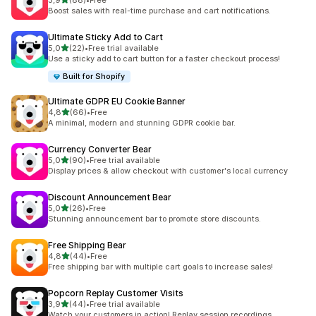
3,9
(88)
•
Free
88 arvostelua yhteensä
Boost sales with real-time purchase and cart notifications.
Ultimate Sticky Add to Cart
/ 5 tähteä
5,0
(22)
•
Free trial available
22 arvostelua yhteensä
Use a sticky add to cart button for a faster checkout process!
Built for Shopify
Ultimate GDPR EU Cookie Banner
/ 5 tähteä
4,8
(66)
•
Free
66 arvostelua yhteensä
A minimal, modern and stunning GDPR cookie bar.
Currency Converter Bear
/ 5 tähteä
5,0
(90)
•
Free trial available
90 arvostelua yhteensä
Display prices & allow checkout with customer's local currency
Discount Announcement Bear
/ 5 tähteä
5,0
(26)
•
Free
26 arvostelua yhteensä
Stunning announcement bar to promote store discounts.
Free Shipping Bear
/ 5 tähteä
4,8
(44)
•
Free
44 arvostelua yhteensä
Free shipping bar with multiple cart goals to increase sales!
Popcorn Replay Customer Visits
/ 5 tähteä
3,9
(44)
•
Free trial available
44 arvostelua yhteensä
Watch your customers in action! Replay session recordings.