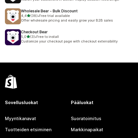
Wholesale Bear ‑ Bulk Discount
/ 5 tähteä
4,4
(38)
•
Free trial available
38 arvostelua yhteensä
Offer wholesale pricing and easily grow your B2B sales
Checkout Bear
/ 5 tähteä
5,0
(3)
•
Free to install
3 arvostelua yhteensä
Customize your checkout page with checkout extensibility
Sovellusluokat
Pääluokat
Myyntikanavat
Suoratoimitus
Tuotteiden etsiminen
Markkinapaikat