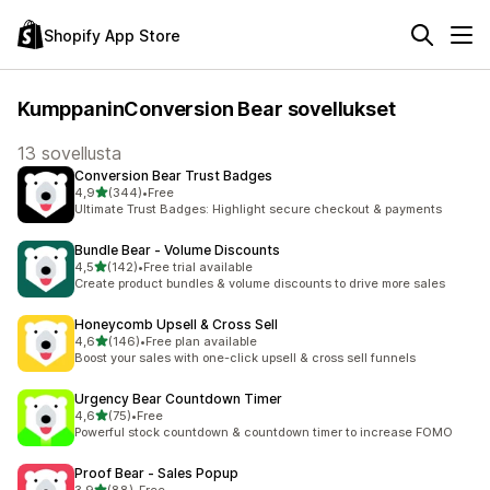
Shopify App Store
KumppaninConversion Bear sovellukset
13 sovellusta
Conversion Bear Trust Badges
/ 5 tähteä
4,9
(344)
•
Free
344 arvostelua yhteensä
Ultimate Trust Badges: Highlight secure checkout & payments
Bundle Bear ‑ Volume Discounts
/ 5 tähteä
4,5
(142)
•
Free trial available
142 arvostelua yhteensä
Create product bundles & volume discounts to drive more sales
Honeycomb Upsell & Cross Sell
/ 5 tähteä
4,6
(146)
•
Free plan available
146 arvostelua yhteensä
Boost your sales with one-click upsell & cross sell funnels
Urgency Bear Countdown Timer
/ 5 tähteä
4,6
(75)
•
Free
75 arvostelua yhteensä
Powerful stock countdown & countdown timer to increase FOMO
Proof Bear ‑ Sales Popup
/ 5 tähteä