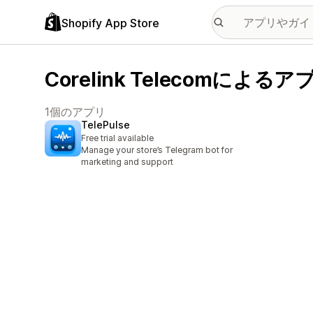
Shopify App Store
Corelink Telecomによるア
1個のアプリ
TelePulse
Free trial available
Manage your store’s Telegram bot for
marketing and support