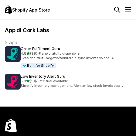
Shopify App Store
App di Cork Labs
2 app
Order Fulfillment Guru
stelle su 5
4,8
(99)
•
Piano gratuito disponibile
99 recensioni totali
Evasione multi-negozio/fornitore e sync inventario con IA
Built for Shopify
Low Inventory Alert Guru
stelle su 5
5,0
(10)
•
Free trial available
10 recensioni totali
Simplify inventory management. Monitor low stock levels easily