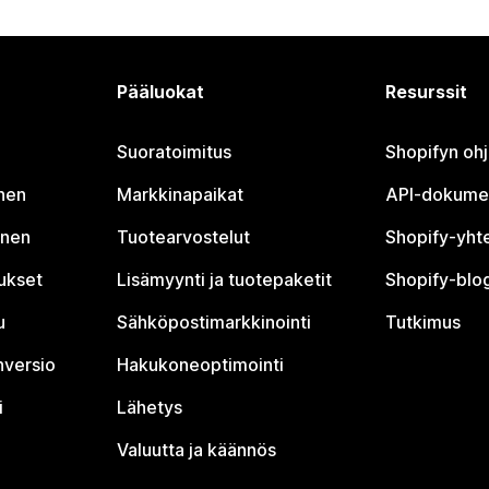
Pääluokat
Resurssit
Suoratoimitus
Shopifyn oh
nen
Markkinapaikat
API-dokume
inen
Tuotearvostelut
Shopify-yht
tukset
Lisämyynti ja tuotepaketit
Shopify-blog
u
Sähköpostimarkkinointi
Tutkimus
nversio
Hakukoneoptimointi
i
Lähetys
Valuutta ja käännös