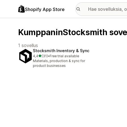
Shopify App Store
KumppaninStocksmith sove
1 sovellus
Stocksmith Inventory & Sync
/ 5 tähteä
4,4
(31)
•
Free trial available
31 arvostelua yhteensä
Materials, production & sync for
product businesses