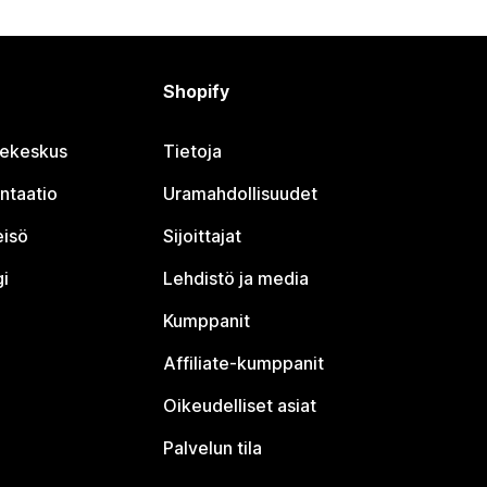
Shopify
jekeskus
Tietoja
ntaatio
Uramahdollisuudet
eisö
Sijoittajat
i
Lehdistö ja media
Kumppanit
Affiliate-kumppanit
Oikeudelliset asiat
Palvelun tila