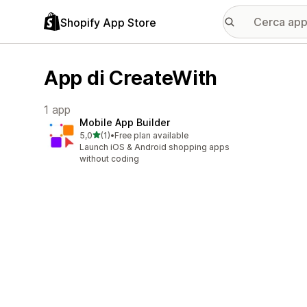
Shopify App Store
App di CreateWith
1 app
Mobile App Builder
stelle su 5
5,0
(1)
•
Free plan available
1 recensioni totali
Launch iOS & Android shopping apps
without coding