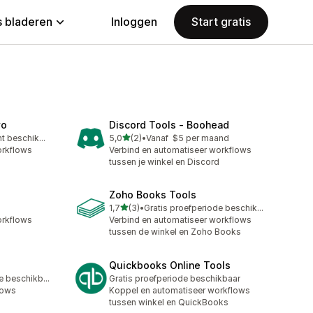
 bladeren
Inloggen
Start gratis
vo
Discord Tools ‑ Boohead
van 5 sterren
Gratis abonnement beschikbaar
5,0
(2)
•
Vanaf $5 per maand
2 recensies in totaal
orkflows
Verbind en automatiseer workflows
tussen je winkel en Discord
Zoho Books Tools
van 5 sterren
1,7
(3)
•
Gratis proefperiode beschikbaar
3 recensies in totaal
orkflows
Verbind en automatiseer workflows
tussen de winkel en Zoho Books
Quickbooks Online Tools
Gratis proefperiode beschikbaar
Gratis proefperiode beschikbaar
lows
Koppel en automatiseer workflows
tussen winkel en QuickBooks