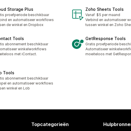
oud Storage Plus
Zoho Sheets Tools
tis proefperiode beschikbaar
Vanaf $5 per maand
bind en automatiseer workflows
Verbind en automatiseer w
sen de winkel en Dropbox
tussen winkel en Zoho She
ontact Tools
GetResponse Tools
tis abonnement beschikbaar
Gratis proefperiode besch
omatiseer winkelworkflows
Automatiseer winkelworkf
iteloos met iContact.
moeiteloos met GetRespo
b Tools
tis abonnement beschikbaar
pel en automatiseer workflows
sen winkel en Lob
Topcategorieën
Hulpbronne