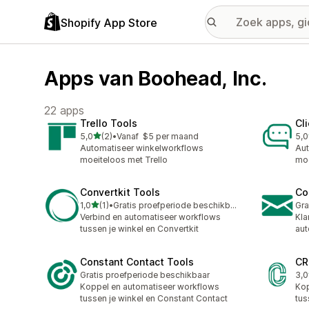
Shopify App Store
Apps van Boohead, Inc.
22 apps
Trello Tools
Cl
van 5 sterren
5,0
(2)
•
Vanaf $5 per maand
5,0
2 recensies in totaal
1 r
Automatiseer winkelworkflows
Aut
moeiteloos met Trello
moe
Convertkit Tools
Co
van 5 sterren
1,0
(1)
•
Gratis proefperiode beschikbaar
Gra
1 recensies in totaal
Verbind en automatiseer workflows
Kla
tussen je winkel en Convertkit
aut
Constant Contact Tools
CR
Gratis proefperiode beschikbaar
3,0
2 r
Koppel en automatiseer workflows
Kop
tussen je winkel en Constant Contact
tus