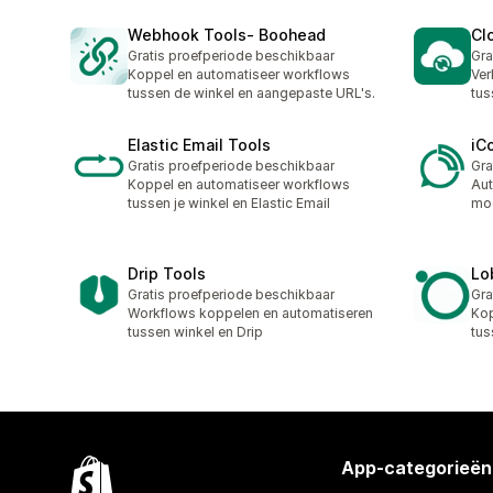
Webhook Tools‑ Boohead
Cl
Gratis proefperiode beschikbaar
Gra
Koppel en automatiseer workflows
Ver
tussen de winkel en aangepaste URL's.
tus
Elastic Email Tools
iC
Gratis proefperiode beschikbaar
Gra
Koppel en automatiseer workflows
Aut
tussen je winkel en Elastic Email
moe
Drip Tools
Lo
Gratis proefperiode beschikbaar
Gra
Workflows koppelen en automatiseren
Kop
tussen winkel en Drip
tus
App-categorieën