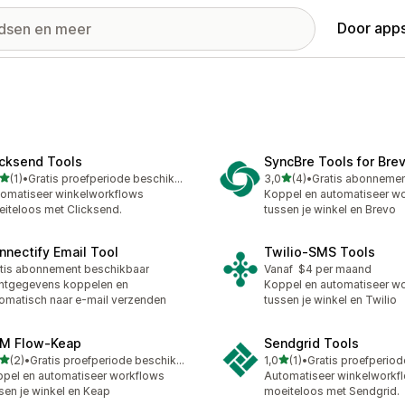
Door apps
icksend Tools
SyncBre Tools for Bre
van 5 sterren
van 5 sterren
(1)
•
Gratis proefperiode beschikbaar
3,0
(4)
•
ecensies in totaal
4 recensies in totaal
omatiseer winkelworkflows
Koppel en automatiseer w
iteloos met Clicksend.
tussen je winkel en Brevo
nnectify Email Tool
Twilio‑SMS Tools
tis abonnement beschikbaar
Vanaf $4 per maand
ntgegevens koppelen en
Koppel en automatiseer w
omatisch naar e-mail verzenden
tussen je winkel en Twilio
M Flow‑Keap
Sendgrid Tools
van 5 sterren
van 5 sterren
(2)
•
Gratis proefperiode beschikbaar
1,0
(1)
•
ecensies in totaal
1 recensies in totaal
pel en automatiseer workflows
Automatiseer winkelworkf
sen je winkel en Keap
moeiteloos met Sendgrid.