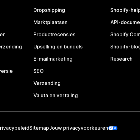
Dropshipping
Shopify-hel
n
Marktplaatsen
API-docume
pen
Productrecensies
Shopify Co
erzending
Upselling en bundels
Shopify-blo
E-mailmarketing
Research
ersie
SEO
Verzending
Valuta en vertaling
rivacybeleid
Sitemap
Jouw privacyvoorkeuren