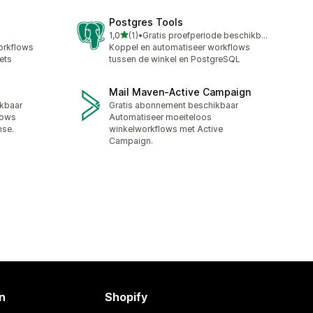
Postgres Tools
van 5 sterren
1,0
(1)
•
Gratis proefperiode beschikbaar
1 recensies in totaal
orkflows
Koppel en automatiseer workflows
ets
tussen de winkel en PostgreSQL
Mail Maven‑Active Campaign
ikbaar
Gratis abonnement beschikbaar
lows
Automatiseer moeiteloos
nse.
winkelworkflows met Active
Campaign.
n
Shopify