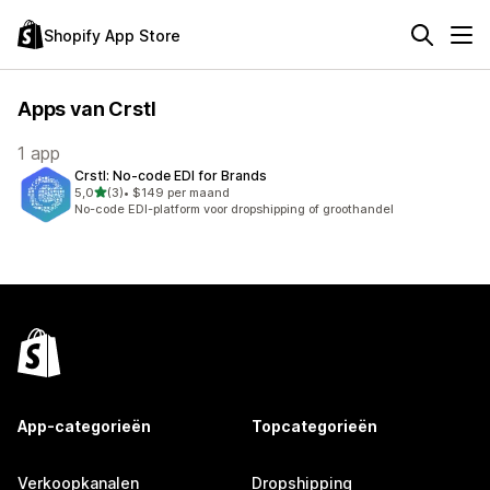
Shopify App Store
Apps van Crstl
1 app
Crstl: No‑code EDI for Brands
van 5 sterren
5,0
(3)
•
$149 per maand
3 recensies in totaal
No-code EDI-platform voor dropshipping of groothandel
App-categorieën
Topcategorieën
Verkoopkanalen
Dropshipping