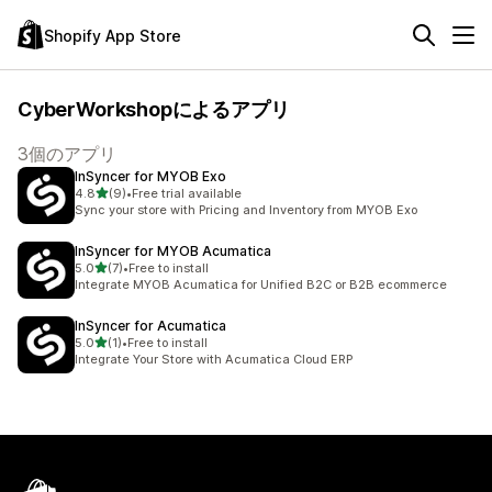
Shopify App Store
CyberWorkshopによるアプリ
3個のアプリ
InSyncer for MYOB Exo
5つ星中
4.8
(9)
•
Free trial available
合計レビュー数：9件
Sync your store with Pricing and Inventory from MYOB Exo
InSyncer for MYOB Acumatica
5つ星中
5.0
(7)
•
Free to install
合計レビュー数：7件
Integrate MYOB Acumatica for Unified B2C or B2B ecommerce
InSyncer for Acumatica
5つ星中
5.0
(1)
•
Free to install
合計レビュー数：1件
Integrate Your Store with Acumatica Cloud ERP