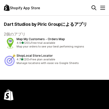
Shopify App Store
Dart Studios by Piric Groupによるアプリ
2個のアプリ
Map My Customers ‑ Orders Map
5つ星中
4.9
(20)
•
Free trial available
合計レビュー数：20件
Map your orders to see your best performing regions
ShopLocal Store Locator
5つ星中
4.7
(20)
•
Free plan available
合計レビュー数：20件
Manage locations with ease via Google Sheets