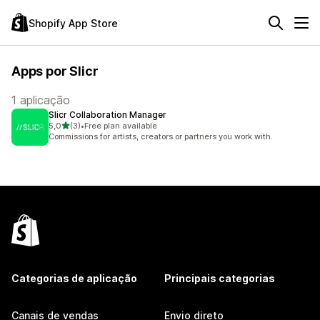
Shopify App Store
Apps por Slicr
1 aplicação
Slicr Collaboration Manager
de 5 estrelas
5,0
(3)
•
Free plan available
3 total de avaliações
Commissions for artists, creators or partners you work with.
Categorias de aplicação
Principais categorias
Canais de vendas
Envio direto