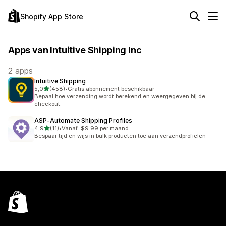
Shopify App Store
Apps van Intuitive Shipping Inc
2 apps
Intuitive Shipping
van 5 sterren
5,0
(458)
•
Gratis abonnement beschikbaar
458 recensies in totaal
Bepaal hoe verzending wordt berekend en weergegeven bij de
checkout.
ASP‑Automate Shipping Profiles
van 5 sterren
4,9
(11)
•
Vanaf $9.99 per maand
11 recensies in totaal
Bespaar tijd en wijs in bulk producten toe aan verzendprofielen