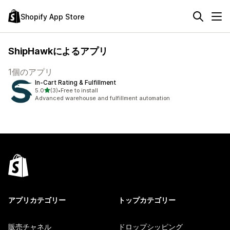
Shopify App Store
ShipHawkによるアプリ
1個のアプリ
In‑Cart Rating & Fulfillment
5つ星中
5.0
(3)
•
Free to install
合計レビュー数：3件
Advanced warehouse and fulfillment automation
アプリカテゴリー
トップカテゴリー
販売チャネル
ドロップシッピング