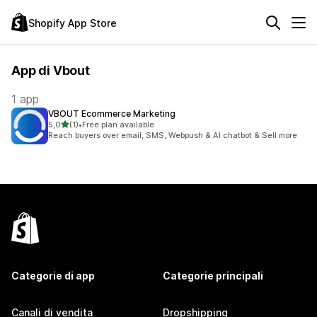
Shopify App Store
App di Vbout
1 app
VBOUT Ecommerce Marketing
stelle su 5
5,0
(1)
•
Free plan available
1 recensioni totali
Reach buyers over email, SMS, Webpush & AI chatbot & Sell more
Categorie di app
Categorie principali
Canali di vendita
Dropshipping