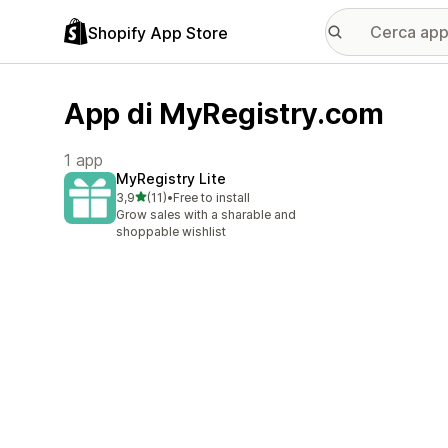
Shopify App Store
App di MyRegistry.com
1 app
MyRegistry Lite
stelle su 5
3,9
(11)
•
Free to install
11 recensioni totali
Grow sales with a sharable and
shoppable wishlist