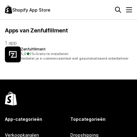
Shopify App Store
Apps van Zenfulfillment
1 app
Zenfulfillment
van 5 sterren
5,0
(1)
•
Gratis te installeren
1 recensies in totaal
Verbeter je e-commercewinkel met geautomatiseerd orderbeheer
App-categorieën
Topcategorieën
Verkoopkanalen
Dropshipping