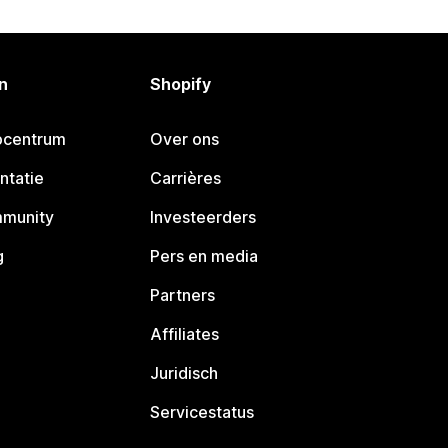
n
Shopify
pcentrum
Over ons
ntatie
Carrières
mmunity
Investeerders
g
Pers en media
Partners
Affiliates
Juridisch
Servicestatus