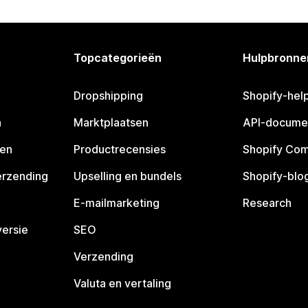
Topcategorieën
Hulpbronne
Dropshipping
Shopify-hel
n
Marktplaatsen
API-docume
pen
Productrecensies
Shopify Co
erzending
Upselling en bundels
Shopify-blo
E-mailmarketing
Research
ersie
SEO
Verzending
Valuta en vertaling