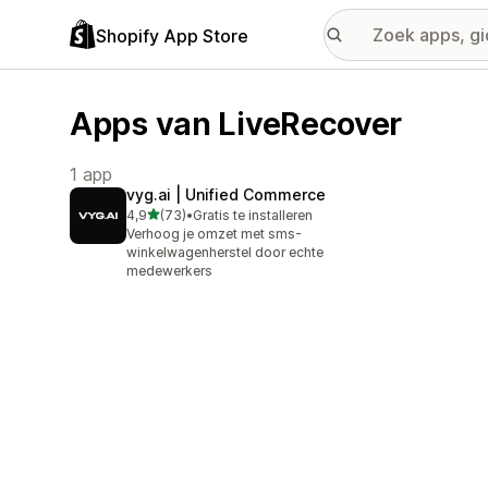
Shopify App Store
Apps van LiveRecover
1 app
vyg.ai | Unified Commerce
van 5 sterren
4,9
(73)
•
Gratis te installeren
73 recensies in totaal
Verhoog je omzet met sms-
winkelwagenherstel door echte
medewerkers