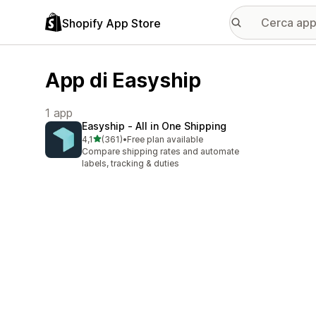
Shopify App Store
App di Easyship
1 app
Easyship ‑ All in One Shipping
stelle su 5
4,1
(361)
•
Free plan available
361 recensioni totali
Compare shipping rates and automate
labels, tracking & duties