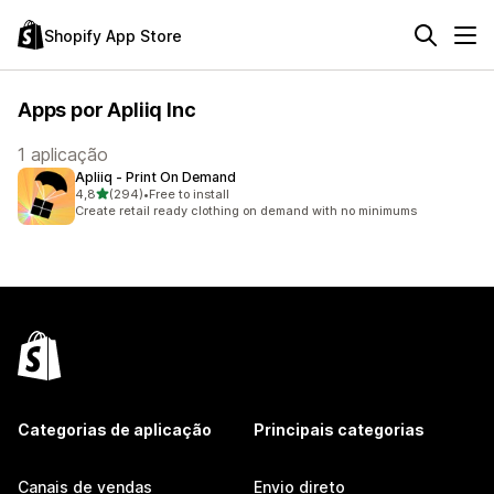
Shopify App Store
Apps por Apliiq Inc
1 aplicação
Apliiq ‑ Print On Demand
de 5 estrelas
4,8
(294)
•
Free to install
294 total de avaliações
Create retail ready clothing on demand with no minimums
Categorias de aplicação
Principais categorias
Canais de vendas
Envio direto