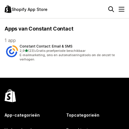
Shopify App Store
Apps van Constant Contact
1 app
Constant Contact: Email & SMS
van 5 sterren
2,9
(23)
•
Gratis proefperiode beschikbaar
23 recensies in totaal
E-mailmarketing, sms en automatiseringstools om de omzet te
verhogen.
App-categorieën
Topcategorieën