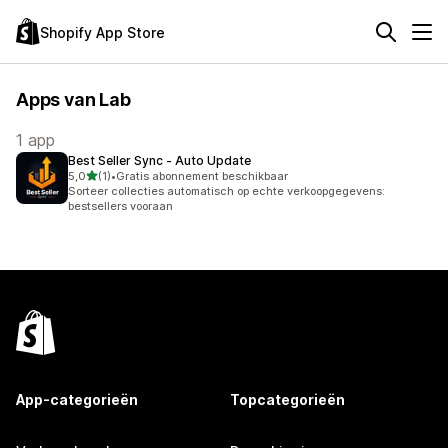
Shopify App Store
Apps van Lab
1 app
Best Seller Sync ‑ Auto Update
van 5 sterren
5,0
(1)
•
Gratis abonnement beschikbaar
1 recensies in totaal
Sorteer collecties automatisch op echte verkoopgegevens:
bestsellers vooraan
App-categorieën
Topcategorieën