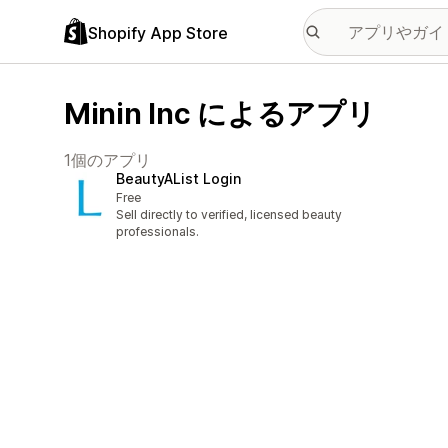
Shopify App Store
Minin Inc によるアプリ
1個のアプリ
BeautyAList Login
Free
Sell directly to verified, licensed beauty
professionals.