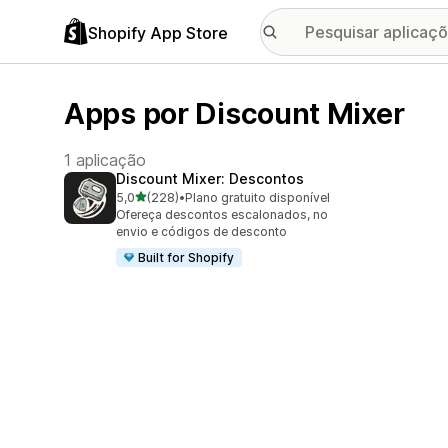
Shopify App Store
Apps por Discount Mixer
1 aplicação
Discount Mixer: Descontos
de 5 estrelas
5,0
(228)
•
Plano gratuito disponível
228 total de avaliações
Ofereça descontos escalonados, no
envio e códigos de desconto
Built for Shopify