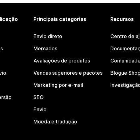
licação
Principais categorias
Recursos
Envio direto
Centro de a
os
Mercados
Documentaç
Avaliações de produtos
Comunidade
vio
Vendas superiores e pacotes
Blogue Shop
Marketing por e-mail
Investigaçã
ersão
SEO
Envio
Moeda e tradução