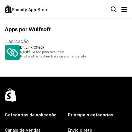
Shopify App Store
Apps por Wulfsoft
1 aplicação
Dr. Link Check
de 5 estrelas
5,0
(1)
•
Free plan available
1 total de avaliações
Find and fix broken links on your store site.
Categorias de aplicação
Principais categorias
Canais de vendas
Envio direto