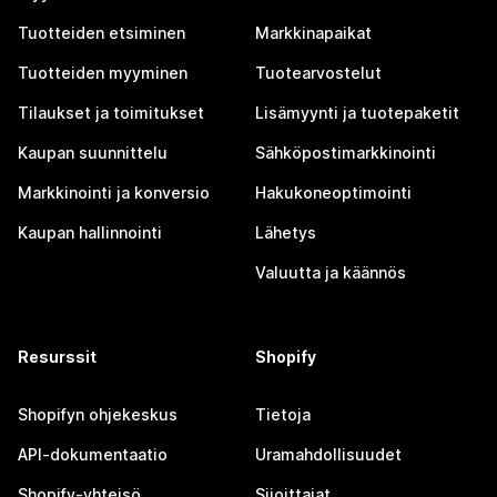
Tuotteiden etsiminen
Markkinapaikat
Tuotteiden myyminen
Tuotearvostelut
Tilaukset ja toimitukset
Lisämyynti ja tuotepaketit
Kaupan suunnittelu
Sähköpostimarkkinointi
Markkinointi ja konversio
Hakukoneoptimointi
Kaupan hallinnointi
Lähetys
Valuutta ja käännös
Resurssit
Shopify
Shopifyn ohjekeskus
Tietoja
API-dokumentaatio
Uramahdollisuudet
Shopify-yhteisö
Sijoittajat