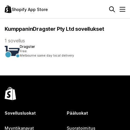
Shopify App Store
KumppaninDragster Pty Ltd sovellukset
1 sovellus
Dragster
Free
Melbourne same day local delivery
Sovellusluokat
Pääluokat
Myyntikanavat
Suoratoimitus