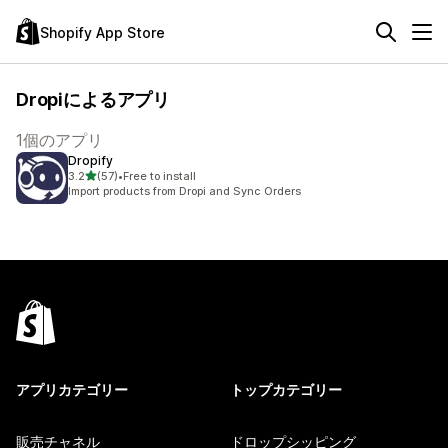
Shopify App Store
Dropiによるアプリ
1個のアプリ
Dropify
5つ星中
3.2
(57)
•
Free to install
合計レビュー数：57件
Import products from Dropi and Sync Orders
アプリカテゴリー
トップカテゴリー
販売チャネル
ドロップシッピング