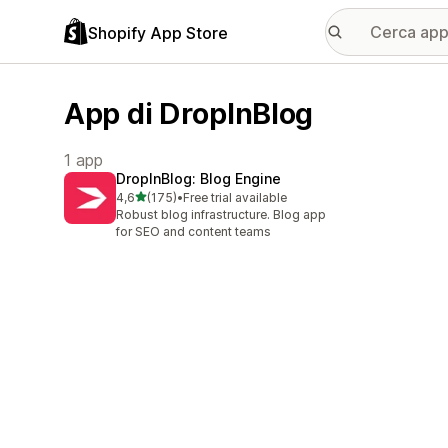
Shopify App Store
App di DropInBlog
1 app
DropInBlog: Blog Engine
stelle su 5
4,6
(175)
•
Free trial available
175 recensioni totali
Robust blog infrastructure. Blog app
for SEO and content teams