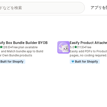
アプリを
sify Box Bundle Builder BYOB
Easify Product Attach
5つ星中
5つ星中
(263)
•
Free plan available
5.0
(113)
•
Free
計レビュー数：263件
合計レビュー数：113件
 and Match bundle app to Build
Easily add PDFs to Product
r Own Bundle products
pages, no coding required.
Built for Shopify
Built for Shopify