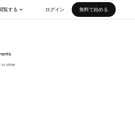
閲覧する
ログイン
無料で始める
ments
 or other