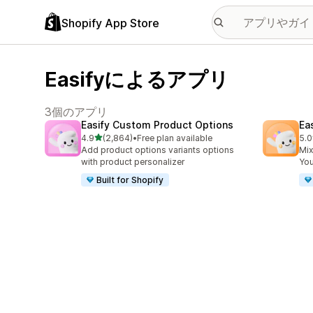
Shopify App Store
Easifyによるアプリ
3個のアプリ
Easify Custom Product Options
Ea
5つ星中
4.9
(2,864)
•
Free plan available
5.0
合計レビュー数：2864件
合
Add product options variants options
Mix
with product personalizer
You
Built for Shopify