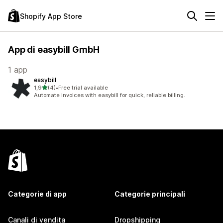
Shopify App Store
App di easybill GmbH
1 app
easybill
stelle su 5
1,9
(4)
•
Free trial available
4 recensioni totali
Automate invoices with easybill for quick, reliable billing.
Categorie di app
Categorie principali
Canali di vendita
Dropshipping