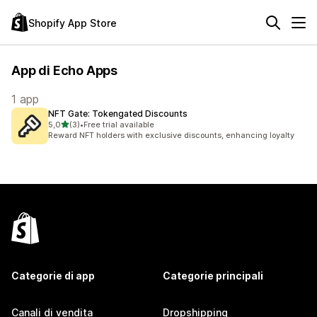
Shopify App Store
App di Echo Apps
1 app
NFT Gate: Tokengated Discounts
stelle su 5
5,0
(3)
•
Free trial available
3 recensioni totali
Reward NFT holders with exclusive discounts, enhancing loyalty
Categorie di app
Categorie principali
Canali di vendita
Dropshipping