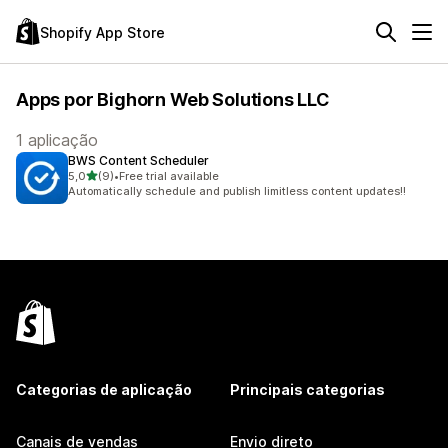
Shopify App Store
Apps por Bighorn Web Solutions LLC
1 aplicação
BWS Content Scheduler
de 5 estrelas
5,0
(9)
•
Free trial available
9 total de avaliações
Automatically schedule and publish limitless content updates!!
Categorias de aplicação
Principais categorias
Canais de vendas
Envio direto