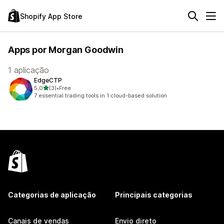
Shopify App Store
Apps por Morgan Goodwin
1 aplicação
EdgeCTP
de 5 estrelas
5,0
(3)
•
Free
3 total de avaliações
7 essential trading tools in 1 cloud-based solution
Categorias de aplicação
Principais categorias
Canais de vendas
Envio direto