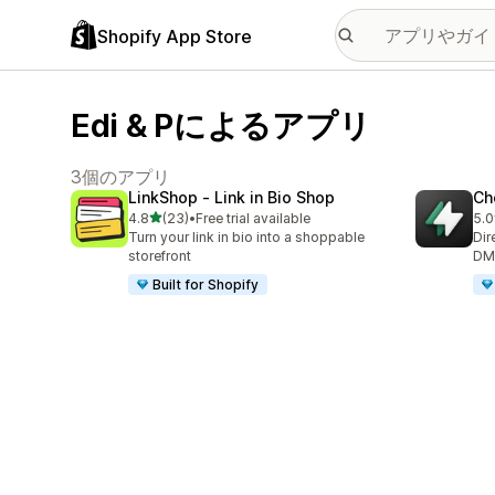
Shopify App Store
Edi & Pによるアプリ
3個のアプリ
LinkShop ‑ Link in Bio Shop
Ch
5つ星中
4.8
(23)
•
Free trial available
5.0
合計レビュー数：23件
合
Turn your link in bio into a shoppable
Dir
storefront
DM,
Built for Shopify