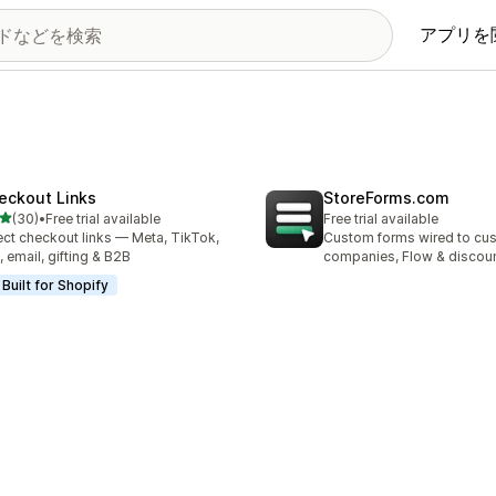
アプリを
eckout Links
StoreForms.com
5つ星中
(30)
•
Free trial available
Free trial available
計レビュー数：30件
ect checkout links — Meta, TikTok,
Custom forms wired to cu
 email, gifting & B2B
companies, Flow & discou
Built for Shopify