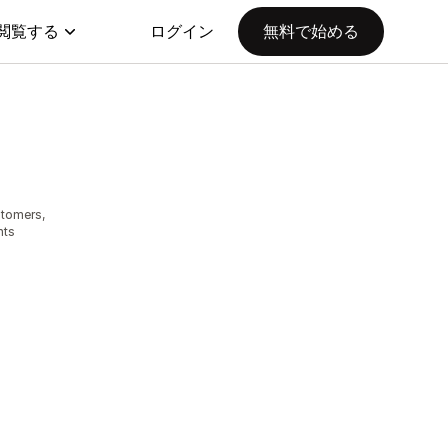
閲覧する
ログイン
無料で始める
stomers,
nts