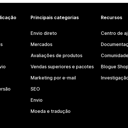
licação
Principais categorias
Recursos
Envio direto
Centro de a
os
Mercados
Documentaç
Avaliações de produtos
Comunidade
vio
Vendas superiores e pacotes
Blogue Shop
Marketing por e-mail
Investigaçã
ersão
SEO
Envio
Moeda e tradução