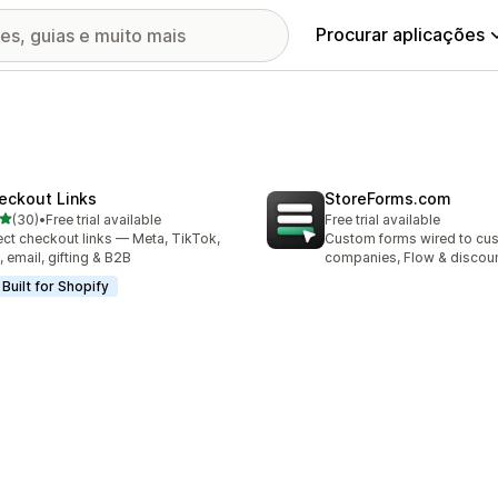
Procurar aplicações
eckout Links
StoreForms.com
de 5 estrelas
(30)
•
Free trial available
Free trial available
total de avaliações
ect checkout links — Meta, TikTok,
Custom forms wired to cu
 email, gifting & B2B
companies, Flow & discou
Built for Shopify