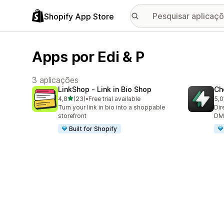
Shopify App Store
Apps por Edi & P
3 aplicações
LinkShop ‑ Link in Bio Shop
Ch
de 5 estrelas
4,8
(23)
•
Free trial available
5,0
23 total de avaliações
30 
Turn your link in bio into a shoppable
Dir
storefront
DM,
Built for Shopify