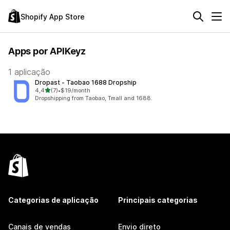
Shopify App Store
Apps por APIKeyz
1 aplicação
Dropast ‑ Taobao 1688 Dropship
de 5 estrelas
4,4
(7)
•
$19/month
7 total de avaliações
Dropshipping from Taobao, Tmall and 1688.
Categorias de aplicação
Principais categorias
Canais de vendas
Envio direto