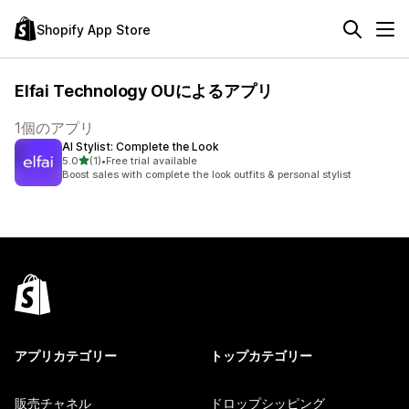
Shopify App Store
Elfai Technology OUによるアプリ
1個のアプリ
AI Stylist: Complete the Look
5つ星中
5.0
(1)
•
Free trial available
合計レビュー数：1件
Boost sales with complete the look outfits & personal stylist
アプリカテゴリー
トップカテゴリー
販売チャネル
ドロップシッピング